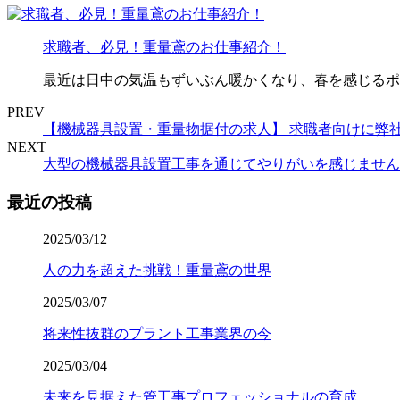
求職者、必見！重量鳶のお仕事紹介！
最近は日中の気温もずいぶん暖かくなり、春を感じるポ
PREV
【機械器具設置・重量物据付の求人】 求職者向けに弊
NEXT
大型の機械器具設置工事を通じてやりがいを感じません
最近の投稿
2025/03/12
人の力を超えた挑戦！重量鳶の世界
2025/03/07
将来性抜群のプラント工事業界の今
2025/03/04
未来を見据えた管工事プロフェッショナルの育成