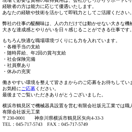
現場で必要な資格の取得費用は、会社がしっかりサポートい
経験者の方は能力に応じて優遇いたします。
あなたの経験や技術を活かして即戦力としてご活躍ください
弊社の仕事の醍醐味は、人の力だけでは動かせない大きな機
大きな達成感とやりがいを日々感じることができる仕事です
もちろん快適な職場環境づくりにも力を入れています。
・各種手当の支給
・随時昇給、年2回の賞与支給
・社会保険完備
・社員寮あり
・休みの充実
働きやすい環境を整えて皆さまからのご応募をお待ちしてい
お気軽に
ご応募
ください。
最後までご覧いただきありがとうございました。
横浜市鶴見区で機械器具設置を営む有限会社坂元工業では職
有限会社坂元工業
〒230-0001 神奈川県横浜市鶴見区矢向4-33-3
TEL：045-717-5743 FAX：045-717-5749