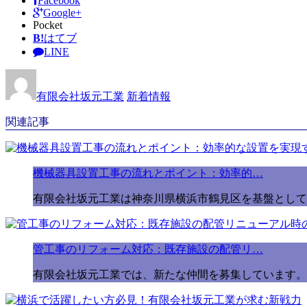
Facebook
Google+
Pocket
B!
はてブ
LINE
有限会社坂元工業
新着情報
関連記事
機械器具設置工事の流れとポイント：効率的…
有限会社坂元工業は神奈川県横浜市鶴見区を基盤として
管工事のリフォーム対応：既存施設の配管リ…
有限会社坂元工業では、新たな仲間を募集しています。