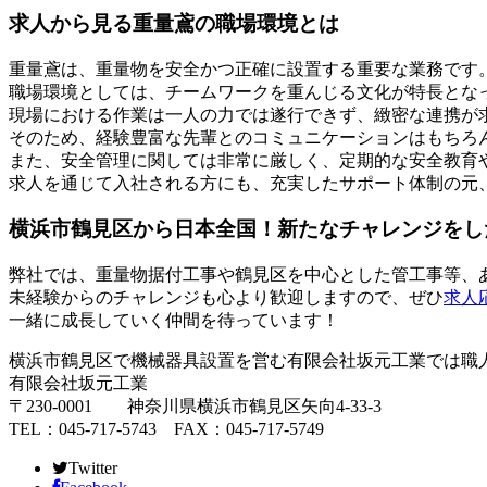
求人から見る重量鳶の職場環境とは
重量鳶は、重量物を安全かつ正確に設置する重要な業務です
職場環境としては、チームワークを重んじる文化が特長とな
現場における作業は一人の力では遂行できず、緻密な連携が
そのため、経験豊富な先輩とのコミュニケーションはもちろ
また、安全管理に関しては非常に厳しく、定期的な安全教育
求人を通じて入社される方にも、充実したサポート体制の元
横浜市鶴見区から日本全国！新たなチャレンジをし
弊社では、重量物据付工事や鶴見区を中心とした管工事等、
未経験からのチャレンジも心より歓迎しますので、ぜひ
求人
一緒に成長していく仲間を待っています！
横浜市鶴見区で機械器具設置を営む有限会社坂元工業では職
有限会社坂元工業
〒230-0001 神奈川県横浜市鶴見区矢向4-33-3
TEL：045-717-5743 FAX：045-717-5749
Twitter