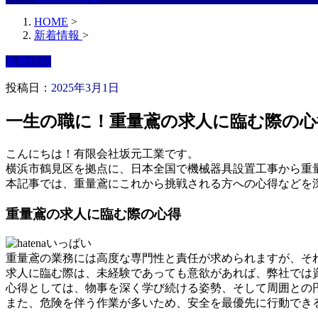
HOME
>
新着情報
>
新着情報
投稿日：
2025年3月1日
一生の職に！重量鳶の求人に臨む際の心
こんにちは！有限会社坂元工業です。
横浜市鶴見区を拠点に、日本全国で機械器具設置工事から重
本記事では、重量鳶にこれから挑戦される方への心得などを
重量鳶の求人に臨む際の心得
重量鳶の業務には高度な専門性と責任が求められますが、そ
求人に臨む際は、未経験であっても意欲があれば、弊社では
心得としては、物事を深く学び続ける姿勢、そして周囲との
また、危険を伴う作業が多いため、安全を最優先に行動でき