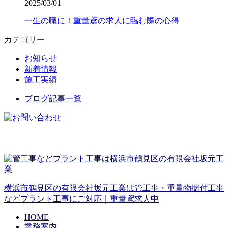
2025/03/01
一生の職に！重量鳶の求人に臨む際の心得
カテゴリー
お知らせ
新着情報
施工実績
ブログ記事一覧
横浜市鶴見区の有限会社坂元工業は管工事・重量物据付工事
などプラント工事にご対応｜重量鳶求人中
HOME
業務案内