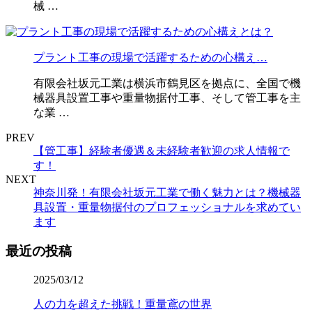
械 …
プラント工事の現場で活躍するための心構え…
有限会社坂元工業は横浜市鶴見区を拠点に、全国で機
械器具設置工事や重量物据付工事、そして管工事を主
な業 …
PREV
【管工事】経験者優遇＆未経験者歓迎の求人情報で
す！
NEXT
神奈川発！有限会社坂元工業で働く魅力とは？機械器
具設置・重量物据付のプロフェッショナルを求めてい
ます
最近の投稿
2025/03/12
人の力を超えた挑戦！重量鳶の世界