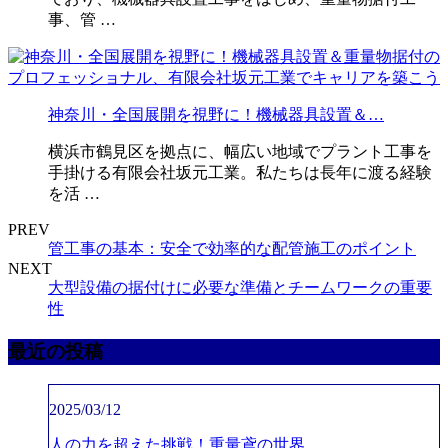
事、管 …
神奈川・全国展開を視野に！機械器具設置＆…
横浜市鶴見区を拠点に、幅広い地域でプラント工事を
手掛ける有限会社坂元工業。私たちは長年に渡る経験
を活 …
PREV
管工事の基本：安全で効率的な配管施工のポイント
NEXT
大型設備の据付けに必要な準備とチームワークの重要
性
最近の投稿
2025/03/12
人の力を超えた挑戦！重量鳶の世界