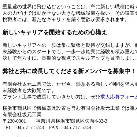
重量鳶の世界に飛び込むということは、単に新しい職種に就
人の力だけでは動かせない大きな機械設備を扱い、その設置
挑戦者には、新たなキャリアを築く意欲が要求されます。
新しいキャリアを開始するための心構え
新しいキャリアへの一歩は常に緊張と期待が交錯しますが、
未経験からのスタートでも、一歩一歩確実に経験を積み重ね
決して焦らずに、長期的な視点でスキルアップを目指しまし
弊社と共に成長してくださる新メンバーを募集中！
有限会社坂元工業では、ただ今、熱意ある新しい仲間を求人
未経験者も大歓迎です。
プラント工事で成長していきたい方は、ぜひ
求人応募フォー
横浜市鶴見区で機械器具設置を営む有限会社坂元工業では職
有限会社坂元工業
〒230-0001 神奈川県横浜市鶴見区矢向4-33-3
TEL：045-717-5743 FAX：045-717-5749