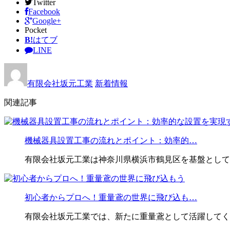
Twitter
Facebook
Google+
Pocket
B!
はてブ
LINE
有限会社坂元工業
新着情報
関連記事
機械器具設置工事の流れとポイント：効率的…
有限会社坂元工業は神奈川県横浜市鶴見区を基盤として
初心者からプロへ！重量鳶の世界に飛び込も…
有限会社坂元工業では、新たに重量鳶として活躍してく