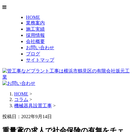
HOME
業務案内
施工実績
採用情報
会社概要
お問い合わせ
ブログ
サイトマップ
HOME
>
コラム
>
機械器具設置工事
>
投稿日：2022年9月14日
重量鳶の求人で社会保険の有無をチェ